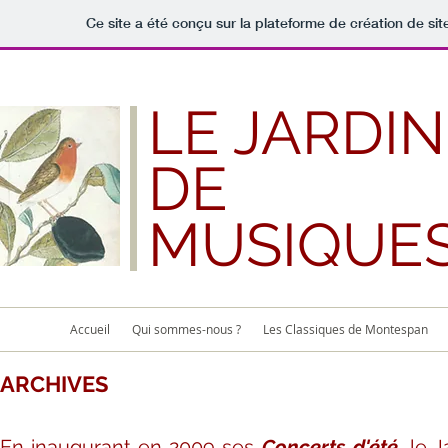
Ce site a été conçu sur la plateforme de création de sit
LE JARDIN
DE
MUSIQUE
Accueil
Qui sommes-nous ?
Les Classiques de Montespan
ARCHIVES
En inaugurant en 2009 ses
Concerts d'été
,
le J